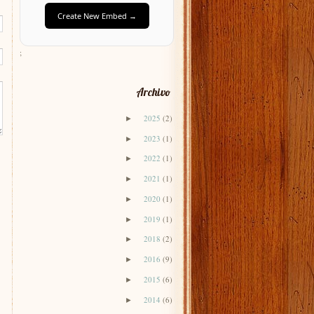
Create New Embed →
;
Archivo
2025
(2)
►
2023
(1)
►
2022
(1)
►
2021
(1)
►
2020
(1)
►
2019
(1)
►
2018
(2)
►
2016
(9)
►
2015
(6)
►
2014
(6)
►