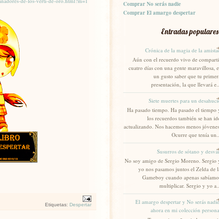
ganadores-de-los-verti-de-oro.html?m=1
Comprar No serás nadie
Comprar El amargo despertar
Entradas populares
Crónica de la magia de la amista
Aún con el recuerdo vivo de comparti
cuatro días con una gente maravillosa, e
un gusto saber que tu primer
presentación, la que llevará e..
Siete muertes para un desahuci
Ha pasado tiempo. Ha pasado el tiempo 
los recuerdos también se han id
actualizando. Nos hacemos menos jóvenes
Ocurre que tenía un..
Susurros de sótano y desvá
No soy amigo de Sergio Moreno. Sergio 
yo nos pasamos juntos el Zelda de l
Gameboy cuando apenas sabíamo
multiplicar. Sergio y yo a..
El amargo despertar y No serás nadie
Etiquetas:
Despertar
ahora en mi colección persona