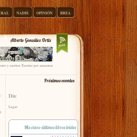
ERAL
NADIE
OPINIÓN
BREA
Alberto González Ortiz
stro y escritor. Escritor por amaestrar
Próximos eventos
Día:
:
Lugar:
n
Mis cinco últimos libros leídos