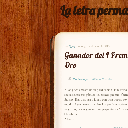
La letra perm
en
20:49
domingo, 7 de abril de 2013
Ganador del I Premi
Oro
Publicado por -
Alberto González
A los pocos meses de su publicación, la historia
reconocimiento público: el primer premio Vertic
Studio. Tras una larga lucha con otra buena nove
regalo. Agradeceros a todos los que la apoyástei
su grupo, por organizar este pequeño sueño cu
Os saluda,
Alberto.