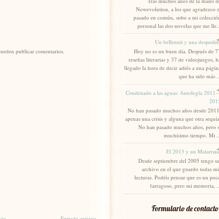
Tras muchos años de la mano d
Nowevolution, a los que agradezco e
pasado en común, subo a mi colecció
personal las dos novelas que me lle..
Un bellenuit y una despedid
pueden publicar comentarios.
Hoy no es un buen día. Después de 7
reseñas literarias y 37 de videojuegos, h
llegado la hora de decir adiós a una págin
que ha sido más ..
Condenado a las aguas: Antología 2011
201
No han pasado muchos años desde 2011
apenas una crisis y alguna que otra sequía
No han pasado muchos años, pero s
muchísimo tiempo. Mi ..
El 2013 y un Matarrata
Desde septiembre del 2005 tengo u
archivo en el que guardo todas mi
lecturas. Podéis pensar que es un poc
farragoso, pero mi memoria, ..
Formulario de contacto
cio
Entrada antigua