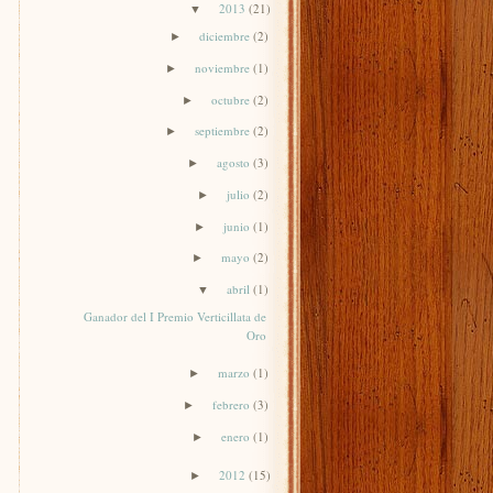
2013
(21)
▼
diciembre
(2)
►
noviembre
(1)
►
octubre
(2)
►
septiembre
(2)
►
agosto
(3)
►
julio
(2)
►
junio
(1)
►
mayo
(2)
►
abril
(1)
▼
Ganador del I Premio Verticillata de
Oro
marzo
(1)
►
febrero
(3)
►
enero
(1)
►
2012
(15)
►