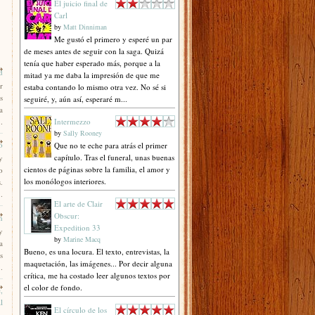
El juicio final de
Carl
by
Matt Dinniman
Me gustó el primero y esperé un par
de meses antes de seguir con la saga. Quizá
tenía que haber esperado más, porque a la
d
mitad ya me daba la impresión de que me
r
estaba contando lo mismo otra vez. No sé si
s
seguiré, y, aún así, esperaré m...
a
.
Intermezzo
by
Sally Rooney
o
Que no te eche para atrás el primer
capítulo. Tras el funeral, unas buenas
y
cientos de páginas sobre la familia, el amor y
o
los monólogos interiores.
.
.
El arte de Clair
Obscur:
n
Expedition 33
y
by
Marine Macq
a
Bueno, es una locura. El texto, entrevistas, la
s
maquetación, las imágenes... Por decir alguna
.
crítica, me ha costado leer algunos textos por
el color de fondo.
,
l
El círculo de los