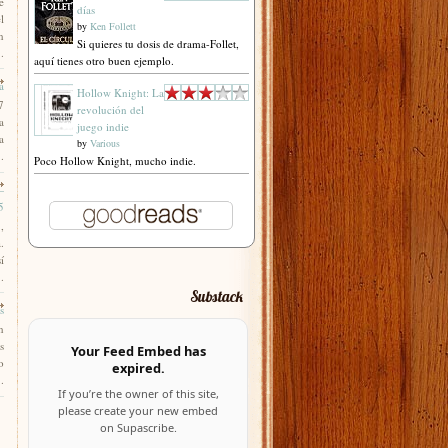
e
días
l
by
Ken Follett
n
Si quieres tu dosis de drama-Follet,
.
aquí tienes otro buen ejemplo.
a
Hollow Knight: La
7
revolución del
a
juego indie
a
by
Various
.
Poco Hollow Knight, mucho indie.
—
5
,
.
í
.
Substack
s
n
s
Your Feed Embed has
o
expired.
.
If you’re the owner of this site,
please create your new embed
on Supascribe.