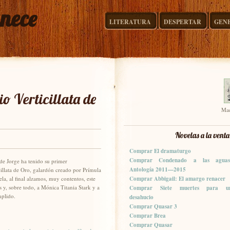
anece
LITERATURA
DESPERTAR
GEN
o Verticillata de
Mae
Novelas a la venta
Comprar El dramaturgo
Comprar Condenado a las aguas
 de Jorge ha tenido su primer
Antología 2011—2015
illata de Oro, galardón creado por Prímula
la, al final alzamos, muy contentos, este
Comprar Abbigail: El amargo renacer
s y, sobre todo, a Mónica Titania Stark y a
Comprar Siete muertes para u
mplido.
desahucio
Comprar Quasar 3
Comprar Brea
Comprar Quasar