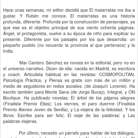
Hace unas semanas, mi editor decidió que El matarratas me iba a
gustar. Y Rubén me conoce. El matarratas es una historia
profunda, diferente. Profunda por la construcción de personajes, ya
que ese es el objetivo principal de sus ciento ochenta páginas.
Ángel, el protagonista, vuelve a su época de niño para explicar su
presente. Diferente por los paisajes por los que desarrolla: un
pequeño pueblo (no recuerdo la provincia al que pertenece) y la
India.
Mar Cantero Sánchez es novata en la editorial, pero no en
el universo narrativo. Dicen de ella: nacida en Madrid, es escritora
y coach. Articulista habitual en las revistas: COSMOPOLITAN,
Psicología Práctica, y Piensa es gratis con más de un millón y
medio de seguidores en redes sociales. (de Joaquín Lorente). Ha
escrito también para Mente Sana (de Jorge Bucay), Integral, y ON
Boutique. Ha publicado novelas: El árbol de los pájaros alegres
(Finalista Premio Ellas); Los viernes, el paro duerme (Finalista
Premio Ateneo Joven de Sevilla); y La viajera de la felicidad. Y los
libros: Escribe para ser feliz; El viaje de las palabras; y Las
palabras viajeras.
Por último, necesito un párrafo para hablar de los diálogos,