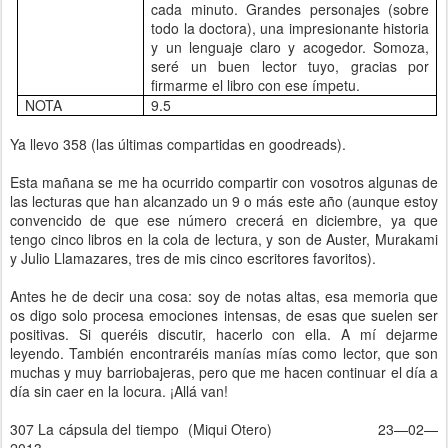
cada minuto. Grandes personajes (sobre
todo la doctora), una impresionante historia
y un lenguaje claro y acogedor. Somoza,
seré un buen lector tuyo, gracias por
firmarme el libro con ese ímpetu.
NOTA
9.5
Ya llevo 358 (las últimas compartidas en goodreads).
Esta mañana se me ha ocurrido compartir con vosotros algunas de
las lecturas que han alcanzado un 9 o más este año (aunque estoy
convencido de que ese número crecerá en diciembre, ya que
tengo cinco libros en la cola de lectura, y son de Auster, Murakami
y Julio Llamazares, tres de mis cinco escritores favoritos).
Antes he de decir una cosa: soy de notas altas, esa memoria que
os digo solo procesa emociones intensas, de esas que suelen ser
positivas. Si queréis discutir, hacerlo con ella. A mí dejarme
leyendo. También encontraréis manías mías como lector, que son
muchas y muy barriobajeras, pero que me hacen continuar el día a
día sin caer en la locura. ¡Allá van!
307 La cápsula del tiempo (Miqui Otero) 23—02—