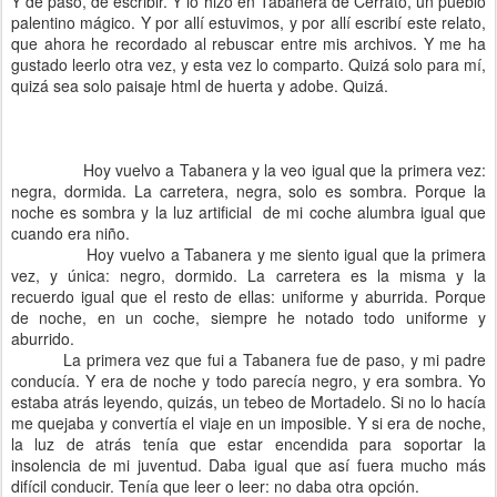
Y de paso, de escribir. Y lo hizo en Tabanera de Cerrato, un pueblo
palentino mágico. Y por allí estuvimos, y por allí escribí este relato,
que ahora he recordado al rebuscar entre mis archivos. Y me ha
gustado leerlo otra vez, y esta vez lo comparto. Quizá solo para mí,
quizá sea solo paisaje html de huerta y adobe. Quizá.
Hoy vuelvo a Tabanera y la veo igual que la primera vez:
negra, dormida. La carretera, negra, solo es sombra. Porque la
noche es sombra y la luz artificial de mi coche alumbra igual que
cuando era niño.
Hoy vuelvo a Tabanera y me siento igual que la primera
vez, y única: negro, dormido. La carretera es la misma y la
recuerdo igual que el resto de ellas: uniforme y aburrida. Porque
de noche, en un coche, siempre he notado todo uniforme y
aburrido.
La primera vez que fui a Tabanera fue de paso, y mi padre
conducía. Y era de noche y todo parecía negro, y era sombra. Yo
estaba atrás leyendo, quizás, un tebeo de Mortadelo. Si no lo hacía
me quejaba y convertía el viaje en un imposible. Y si era de noche,
la luz de atrás tenía que estar encendida para soportar la
insolencia de mi juventud. Daba igual que así fuera mucho más
difícil conducir. Tenía que leer o leer: no daba otra opción.