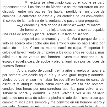
Mi lectura se interrumpió cuando el coche se paró
repentinamente. Los chistes de Mortadelo se transformaron en una
discusión entre mis padres. Se habían perdido en un cruce de
caminos. La carretera se dividía y los carteles no les convencían.
El sonido de la manivela de la ventana dio paso a una pregunta:
—¿Perdone? ¿Para dónde a Palencia? —dijo mi madre.
Un hombre, no muy lejos, que sostenía con su espalda
una casa de adobe y piedra, señaló a un lado en silencio.
Luego mi padre arrancó y murió. Murió porque del otro
lado se acercó otro coche que nos arrolló y que no había visto por
culpa de mi luz. Y con su muerte nació mi culpa. Y soportar la
culpa del fallecimiento de un padre a los ocho años es, quizás, más
difícil que si de verdad ese hombre tuviera que soportar en su
espalda aquella casa de adobe y piedra iluminada por las luces de
nuestro Renault.
Ahora acabo de cumplir treinta años y vuelvo a Tabanera
por primera vez desde aquel día y la veo igual: negra y dormida.
Vuelvo porque el azar me había llevado allí en forma de curso de
escritura y, aunque nunca había dicho en voz alta ese nombre,
conduje tres horas por una carretera aburrida para volver a ver
Tabanera negra y dormida. Y para volver a ver a un paisano
sujetando una casa de adobe y piedra al lado del mismo cruce que
cambió mi vida para siempre y me convirtió en un hombre negro y
dormido. Apenas un minuto antes de entrar encendí la luz dentro